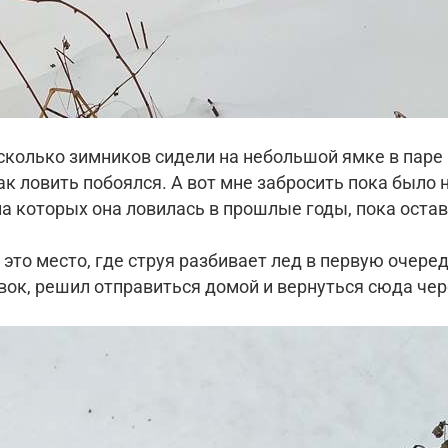
колько зимников сидели на небольшой ямке в паре 
так ловить побоялся. А вот мне забросить пока был
, на которых она ловилась в прошлые годы, пока оста
 это место, где струя разбивает лед в первую очер
ок, решил отправиться домой и вернуться сюда чер