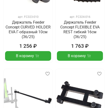
арт.
FC323-010
арт.
FC324-016
Держатель Feeder
Держатель Feeder
Concept CURVED HOLDER
Concept FLEXIBLE EVA
EVA Г-образный 10см
REST гибкий 16см
(36/25)
(36/25)
1 256 ₽
1 763 ₽
В корзину
В корзину