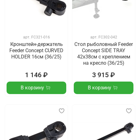
арт.
FC321-016
арт.
FC302-042
Кронштейн-держатель
Стол рыболовный Feeder
Feeder Concept CURVED
Concept SIDE TRAY
HOLDER 16см (36/25)
42x38см с креплением
на кресло (36/25)
1 146 ₽
3 915 ₽
В корзину
В корзину