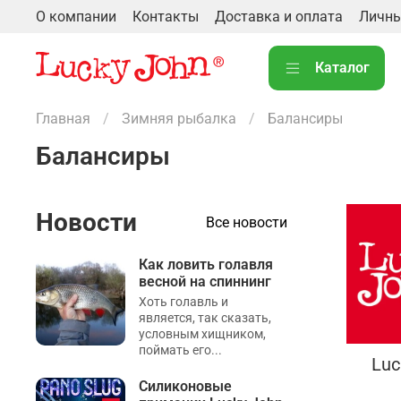
О компании
Контакты
Доставка и оплата
Личны
Каталог
Главная
Зимняя рыбалка
Балансиры
Балансиры
Новости
Все новости
Как ловить голавля
весной на спиннинг
Хоть голавль и
является, так сказать,
условным хищником,
поймать его...
Luc
Силиконовые