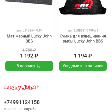
арт.
LJ132-64FMM
арт.
LJBBS81-049FWB
Мат мерный Lucky John
Сумка для взвешивания
BBS
рыбы Lucky John BBS
1 788 ₽
1 192 ₽
1 194 ₽
В корзину
Уведомить о наличии
+74991124158
справочная служба