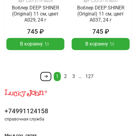
арт.
LJO1311F-A029
арт.
LJO1311F-A037
Воблер DEEP SHINER
Воблер DEEP SHINER
(Original) 11 см, цвет
(Original) 11 см, цвет
A029, 24 г
A037, 24 г
745 ₽
745 ₽
В корзину
В корзину
1
2
3
…
127
+74991124158
справочная служба
Мы в соц. сетях