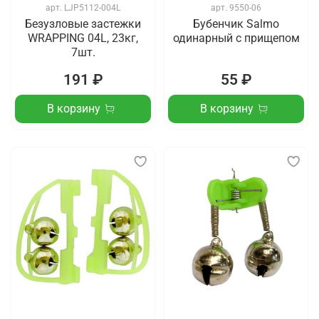
арт.
LJP5112-004L
арт.
9550-06
Безузловые застежки
Бубенчик Salmo
WRAPPING 04L, 23кг,
одинарный с прищепом
7шт.
191 ₽
55 ₽
В корзину
В корзину