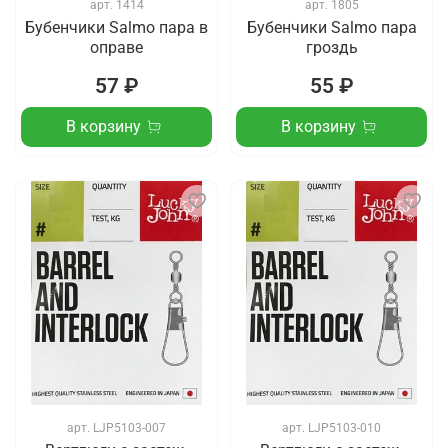
арт.
1414
арт.
1805
Бубенчики Salmo пара в
Бубенчики Salmo пара
оправе
гроздь
57 ₽
55 ₽
В корзину
В корзину
арт.
LJP5103-007
арт.
LJP5103-010