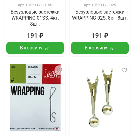
арт.
LJP5112-001SS
арт.
LJP5112-002S
Безузловые застежки
Безузловые застежки
WRAPPING 01SS, 4кг,
WRAPPING 02S, 8кг, 8шт.
8шт.
191 ₽
191 ₽
В корзину
В корзину