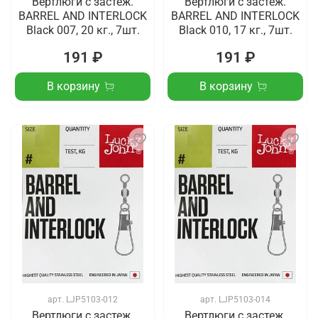
Вертлюги c застеж.
Вертлюги c застеж.
BARREL AND INTERLOCK
BARREL AND INTERLOCK
Black 007, 20 кг., 7шт.
Black 010, 17 кг., 7шт.
191 ₽
191 ₽
В корзину
В корзину
арт.
LJP5103-012
арт.
LJP5103-014
Вертлюги c застеж.
Вертлюги c застеж.