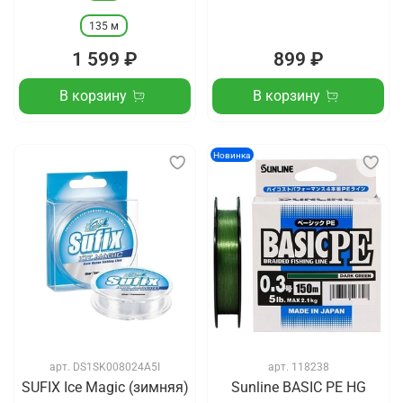
135 м
1 599 ₽
899 ₽
В корзину
В корзину
Новинка
арт.
DS1SK008024A5I
арт.
118238
SUFIX Ice Magic (зимняя)
Sunline BASIC PE HG