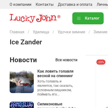
О компании
Контакты
Доставка и оплата
Личны
Каталог
Главная
Удилища
Удочки зимние
Зимние
Ice Zander
Новости
Все новости
-23%
Как ловить голавля
весной на спиннинг
Хоть голавль и
является, так сказать,
условным хищником,
поймать его...
Силиконовые