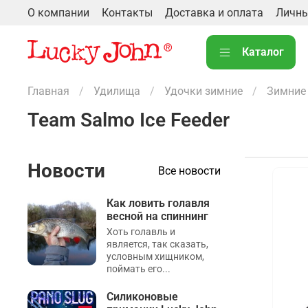
О компании
Контакты
Доставка и оплата
Личны
Каталог
Главная
Удилища
Удочки зимние
Зимние
Team Salmo Ice Feeder
Новости
Все новости
Как ловить голавля
весной на спиннинг
Хоть голавль и
является, так сказать,
условным хищником,
поймать его...
Силиконовые