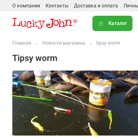
О компании
Контакты
Доставка и оплата
Личны
Каталог
Главная
Новости магазина
tipsy worm
tipsy worm