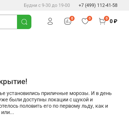
Будни с 9-30 до 19-00
+7 (499) 112-41-58
0
0
0
0 ₽
ткрытие!
ье установились приличные морозы. И в день
уже были доступны локации с щукой и
отелось половить его по первому льду, как и
или...