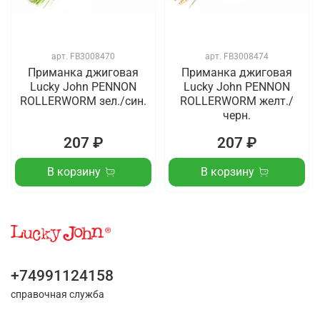
арт.
FB3008470
арт.
FB3008474
Приманка джиговая
Приманка джиговая
Lucky John PENNON
Lucky John PENNON
ROLLERWORM зел./син.
ROLLERWORM желт./
черн.
207 ₽
207 ₽
В корзину
В корзину
+74991124158
справочная служба