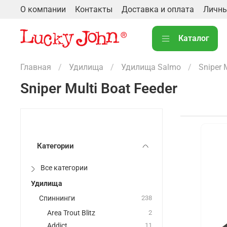
О компании
Контакты
Доставка и оплата
Личны
Каталог
Главная
Удилища
Удилища Salmo
Sniper 
Sniper Multi Boat Feeder
Категории
Все категории
Удилища
Спиннинги
238
Area Trout Blitz
2
Addict
11