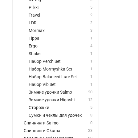
Pilkki
5
Travel
2
LDR
2
Mormax
3
Tippa
1
Ergo
4
Shaker
1
Набор Perch Set
1
Набор Mormyshka Set
1
Набор Balanced Lure Set
1
Набор Vib Set
1
Зимние удочки Salmo
20
Зимние удочки Higashi
12
Сторожки
5
Сумки и чехлы для удочек
3
Спиннинги Salmo
0
Спиннинги Okuma
23