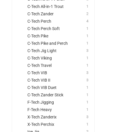
C-Tech All-in-1 Trout
1
C-Tech Zander
2
C-Tech Perch
4
C-Tech Perch Soft
1
C-Tech Pike
1
C-Tech Pike and Perch
1
C-Tech Jig Light
3
C-Tech Viking
1
C-Tech Travel
1
C-Tech VIB
3
C-Tech VIB II
3
C-Tech VIB Duet
1
C-Tech Zander Stick
1
F-Tech Jigging
1
F-Tech Heavy
1
X-Tech Zanderix
3
X-Tech Perchix
1
Ice Jig
2