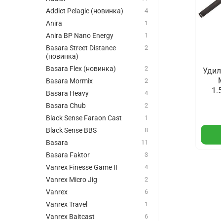
Addict Pelagic (новинка)
4
Anira
1
Anira BP Nano Energy
1
Basara Street Distance
2
(новинка)
Basara Flex (новинка)
2
Удил
Basara Mormix
2
1.
Basara Heavy
4
Basara Chub
2
Black Sense Faraon Cast
1
Black Sense BBS
8
Basara
11
Basara Faktor
3
Vanrex Finesse Game II
4
Vanrex Micro Jig
2
Vanrex
6
Vanrex Travel
1
Vanrex Baitcast
6