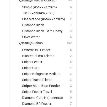
Удилища Feeder Concept
30
Simple (новинка 2026)
5
Tur II (новинка 2025)
7
Flat Method (новинка 2025)
2
Distance Black
7
Distance Black Extra Heavy
3
Silver Water
6
Удилища Salmo
102
Extreme BP Feeder
6
Blaster Ultima Telerod
2
Sniper Feeder
8
Sniper Carp
4
Sniper Bolognese Medium
3
Sniper Travel Telerod
3
Sniper Multi Boat Feeder
2
Sniper Feeder Travel
5
Diamond Carp N (новинка)
0
Diamond BP Feeder
7