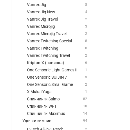
Vanrex Jig
8
Vanrex Jig New
4
Vanrex Jig Travel
2
Vanrex Microjig
3
Vanrex Microjig Travel
2
Vanrex Twitching Special
8
Vanrex Twitching
8
Vanrex Twitching Travel
2
Kripton-X (новинка)
6
One Sensoric Light Games II
1
One Sensoric SUIJIN 7
3
One Sensoric Small Game
2
X Mukai Yuga
1
Спиннинги Salmo
82
Спиннинги WFT
18
Спиннинги Maximus
14
Удочки зимние
94
C-Tech All-in-1 Perch
2