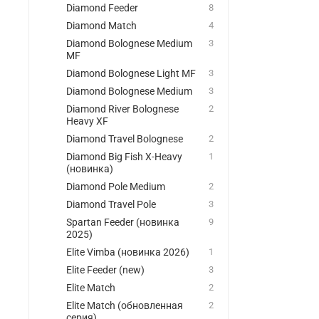
Diamond Feeder
8
Diamond Match
4
Diamond Bolognese Medium
3
MF
Diamond Bolognese Light MF
3
Diamond Bolognese Medium
3
Diamond River Bolognese
2
Heavy XF
Diamond Travel Bolognese
2
Diamond Big Fish X-Heavy
1
(новинка)
Diamond Pole Medium
2
Diamond Travel Pole
3
Spartan Feeder (новинка
9
2025)
Elite Vimba (новинка 2026)
1
Elite Feeder (new)
3
Elite Match
2
Elite Match (обновленная
2
серия)