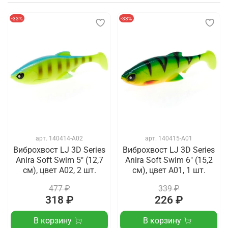
-33%
-33%
арт.
140414-A02
арт.
140415-A01
Виброхвост LJ 3D Series
Виброхвост LJ 3D Series
Anira Soft Swim 5" (12,7
Anira Soft Swim 6" (15,2
см), цвет A02, 2 шт.
см), цвет A01, 1 шт.
477 ₽
339 ₽
318 ₽
226 ₽
В корзину
В корзину