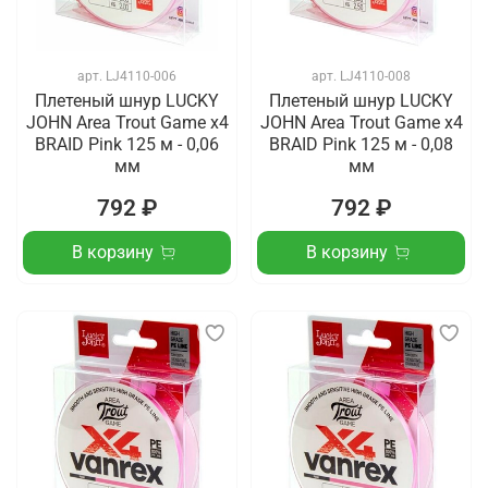
арт.
LJ4110-006
арт.
LJ4110-008
Плетеный шнур LUCKY
Плетеный шнур LUCKY
JOHN Area Trout Game х4
JOHN Area Trout Game х4
BRAID Pink 125 м - 0,06
BRAID Pink 125 м - 0,08
мм
мм
792 ₽
792 ₽
В корзину
В корзину