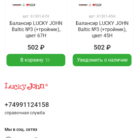
арт.
61301-67H
арт.
61301-45H
Балансир LUCKY JOHN
Балансир LUCKY JOHN
Baltic №3 (+тройник),
Baltic №3 (+тройник),
цвет 67H
цвет 45H
502 ₽
502 ₽
В корзину
Уведомить о наличии
+74991124158
справочная служба
Мы в соц. сетях