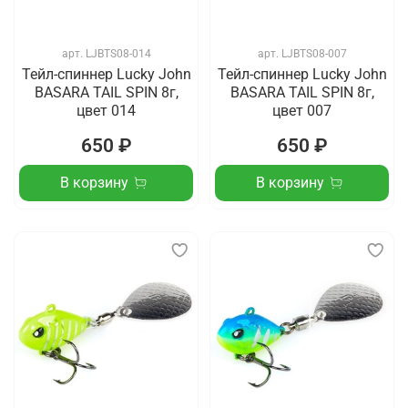
арт.
LJBTS08-014
арт.
LJBTS08-007
Тейл-спиннер Lucky John
Тейл-спиннер Lucky John
BASARA TAIL SPIN 8г,
BASARA TAIL SPIN 8г,
цвет 014
цвет 007
650 ₽
650 ₽
В корзину
В корзину