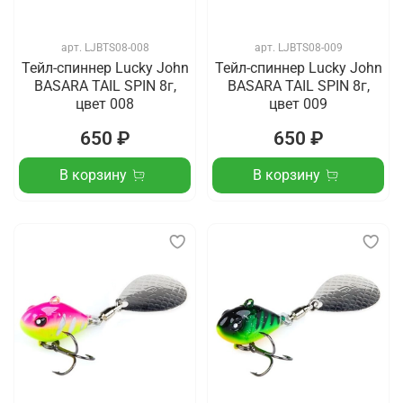
арт.
LJBTS08-008
арт.
LJBTS08-009
Тейл-спиннер Lucky John
Тейл-спиннер Lucky John
BASARA TAIL SPIN 8г,
BASARA TAIL SPIN 8г,
цвет 008
цвет 009
650 ₽
650 ₽
В корзину
В корзину