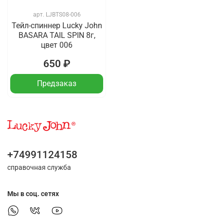
арт.
LJBTS08-006
Тейл-спиннер Lucky John
BASARA TAIL SPIN 8г,
цвет 006
650 ₽
Предзаказ
+74991124158
справочная служба
Мы в соц. сетях