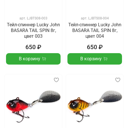
арт.
LJBTS08-003
арт.
LJBTS08-004
Тейл-спиннер Lucky John
Тейл-спиннер Lucky John
BASARA TAIL SPIN 8г,
BASARA TAIL SPIN 8г,
цвет 003
цвет 004
650 ₽
650 ₽
В корзину
В корзину