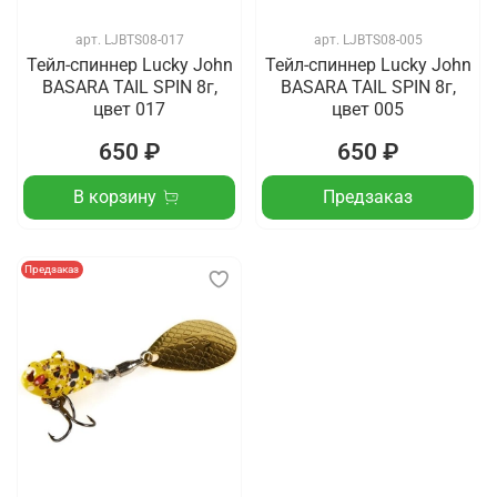
арт.
LJBTS08-017
арт.
LJBTS08-005
Тейл-спиннер Lucky John
Тейл-спиннер Lucky John
BASARA TAIL SPIN 8г,
BASARA TAIL SPIN 8г,
цвет 017
цвет 005
650 ₽
650 ₽
В корзину
Предзаказ
Предзаказ