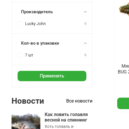
Производитель
Lucky John
6
Кол-во в упаковке
7 шт
6
Мяг
BUG 2
Применить
Новости
Все новости
Как ловить голавля
весной на спиннинг
Хоть голавль и