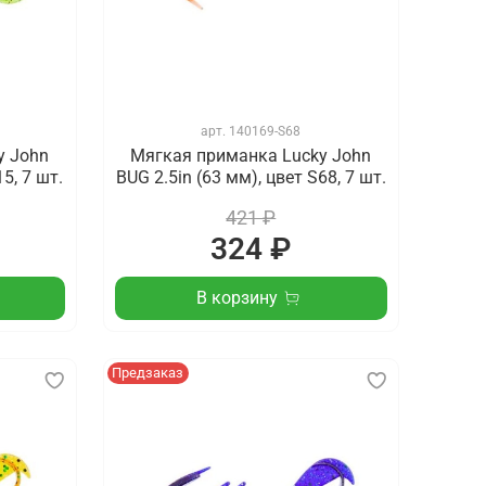
арт.
140169-S68
y John
Мягкая приманка Lucky John
5, 7 шт.
BUG 2.5in (63 мм), цвет S68, 7 шт.
421 ₽
324 ₽
В корзину
Предзаказ