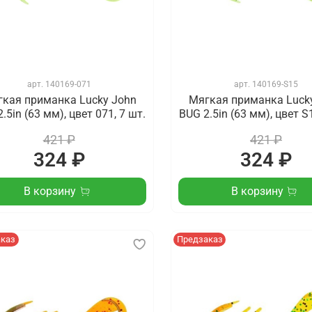
арт.
140169-071
арт.
140169-S15
кая приманка Lucky John
Мягкая приманка Luck
.5in (63 мм), цвет 071, 7 шт.
BUG 2.5in (63 мм), цвет S1
421 ₽
421 ₽
324 ₽
324 ₽
В корзину
В корзину
аказ
Предзаказ