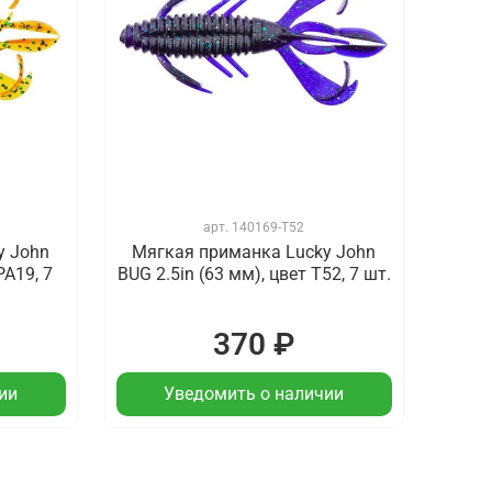
арт.
140169-T52
y John
Мягкая приманка Lucky John
PA19, 7
BUG 2.5in (63 мм), цвет T52, 7 шт.
370 ₽
ии
Уведомить о наличии