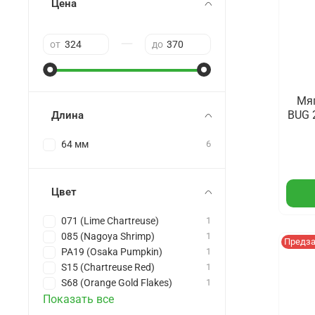
Цена
—
от
до
Мяг
BUG 2
Длина
64 мм
6
Цвет
071 (Lime Chartreuse)
1
085 (Nagoya Shrimp)
1
Предз
PA19 (Osaka Pumpkin)
1
S15 (Chartreuse Red)
1
S68 (Orange Gold Flakes)
1
Показать все