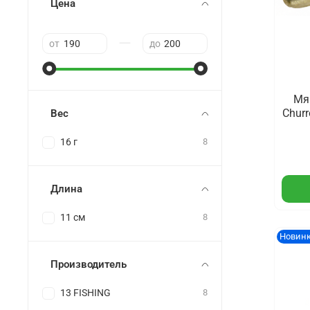
Цена
—
от
до
Мя
Churr
Вес
16 г
8
Длина
11 см
8
Новин
Производитель
13 FISHING
8