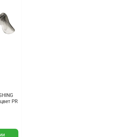
SHING
/ цвет PR
ии