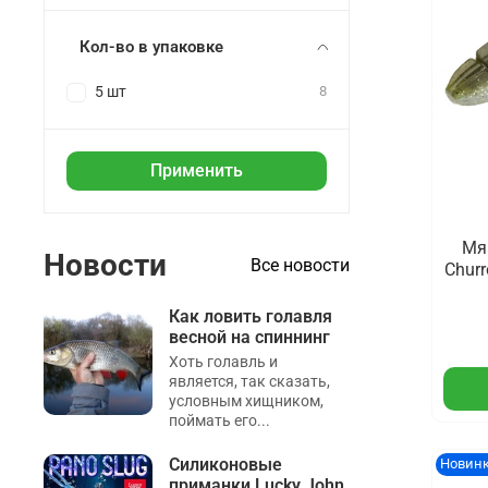
Кол-во в упаковке
5 шт
8
Применить
Мя
Новости
Все новости
Churr
Как ловить голавля
весной на спиннинг
Хоть голавль и
является, так сказать,
условным хищником,
поймать его...
Силиконовые
Новин
приманки Lucky John