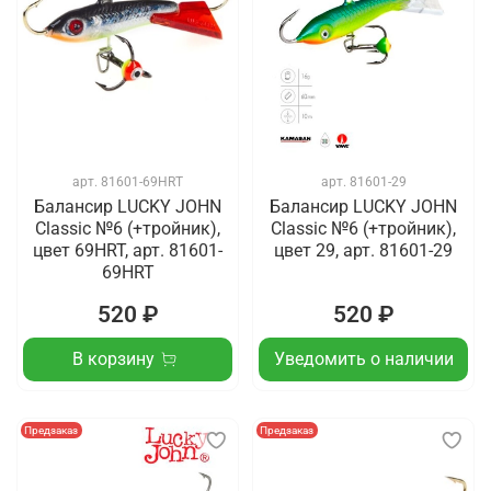
арт.
81601-69HRT
арт.
81601-29
Балансир LUCKY JOHN
Балансир LUCKY JOHN
Classic №6 (+тройник),
Classic №6 (+тройник),
цвет 69HRT, арт. 81601-
цвет 29, арт. 81601-29
69HRT
520 ₽
520 ₽
В корзину
Уведомить о наличии
Предзаказ
Предзаказ