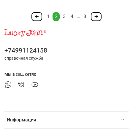
1
2
3
4
…
8
+74991124158
справочная служба
Мы в соц. сетях
Информация