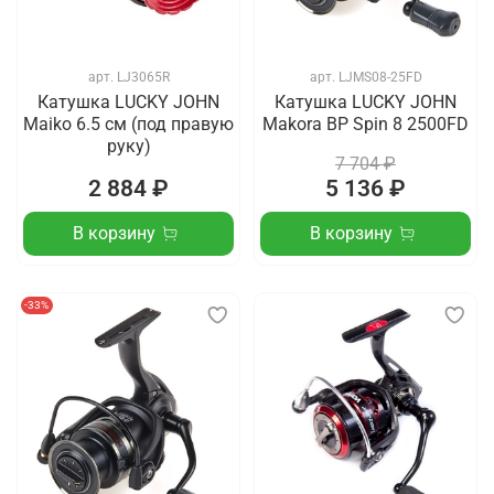
арт.
LJ3065R
арт.
LJMS08-25FD
Катушка LUCKY JOHN
Катушка LUCKY JOHN
Maiko 6.5 см (под правую
Makora BP Spin 8 2500FD
руку)
7 704 ₽
2 884 ₽
5 136 ₽
В корзину
В корзину
-33%