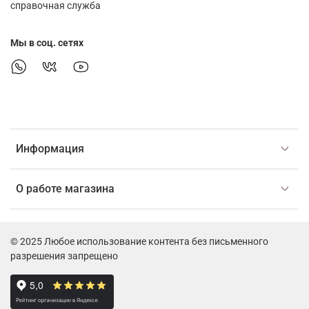
справочная служба
Мы в соц. сетях
Информация
О работе магазина
© 2025 Любое использование контента без письменного
разрешения запрещено