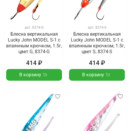
арт.
8374-G
арт.
8374-S
Блесна вертикальная
Блесна вертикальная
Lucky John MODEL S-1 c
Lucky John MODEL S-1 c
впаянным крючком, 1.5г,
впаянным крючком, 1.5г,
цвет G, 8374-G
цвет S, 8374-S
414 ₽
414 ₽
В корзину
В корзину