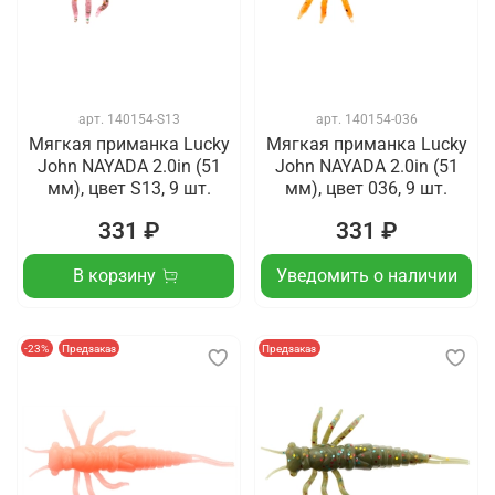
арт.
140154-S13
арт.
140154-036
Мягкая приманка Lucky
Мягкая приманка Lucky
John NAYADA 2.0in (51
John NAYADA 2.0in (51
мм), цвет S13, 9 шт.
мм), цвет 036, 9 шт.
331 ₽
331 ₽
В корзину
Уведомить о наличии
-23%
Предзаказ
Предзаказ