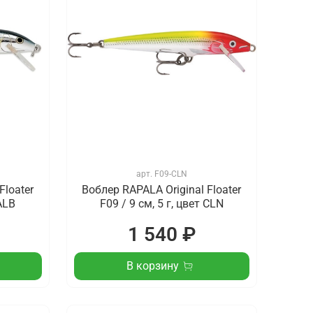
арт.
F09-CLN
Floater
Воблер RAPALA Original Floater
 ALB
F09 / 9 см, 5 г, цвет CLN
1 540 ₽
В корзину