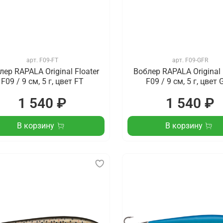
арт.
F09-FT
арт.
F09-GFR
лер RAPALA Original Floater
Воблер RAPALA Original 
F09 / 9 см, 5 г, цвет FT
F09 / 9 см, 5 г, цвет
1 540 ₽
1 540 ₽
В корзину
В корзину