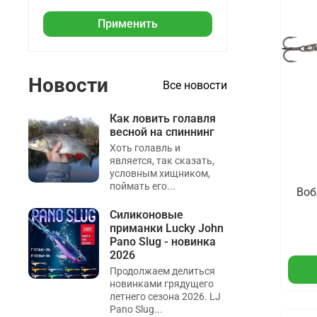
Применить
Новости
Все новости
Как ловить голавля
весной на спиннинг
Хоть голавль и
является, так сказать,
условным хищником,
поймать его...
Воб
Силиконовые
приманки Lucky John
Pano Slug - новинка
2026
Продолжаем делиться
новинками грядущего
летнего сезона 2026. LJ
Pano Slug...