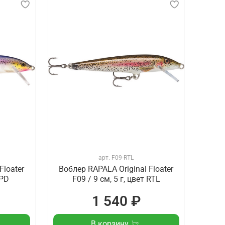
арт.
F09-RTL
Floater
Воблер RAPALA Original Floater
 PD
F09 / 9 см, 5 г, цвет RTL
1 540 ₽
В корзину