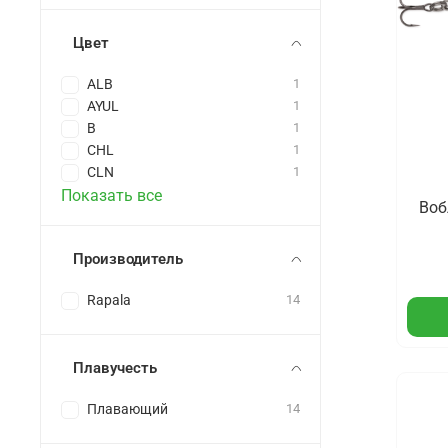
Цвет
ALB
1
AYUL
1
B
1
CHL
1
CLN
1
Показать все
Воб
Производитель
Rapala
14
Плавучесть
Плавающий
14