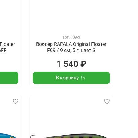
арт.
F09-S
Floater
Воблер RAPALA Original Floater
 GFR
F09 / 9 см, 5 г, цвет S
1 540 ₽
В корзину