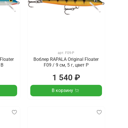
арт.
F09-P
Floater
Воблер RAPALA Original Floater
 B
F09 / 9 см, 5 г, цвет P
1 540 ₽
В корзину