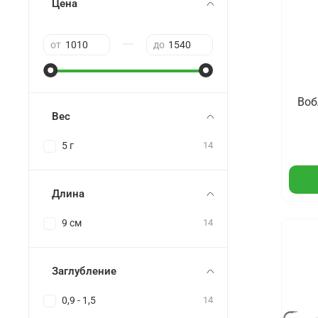
Цена
—
от
до
Воб
Вес
5 г
14
Длина
9 см
14
Заглубление
0,9 - 1,5
14