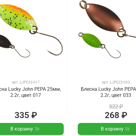
арт.
LJPE22-017
арт.
LJPE22-033
сна Lucky John PEPA 25мм,
Блесна Lucky John PEPA
2.2г, цвет 017
2.2г, цвет 033
322 ₽
335 ₽
268 ₽
В корзину
В корзину