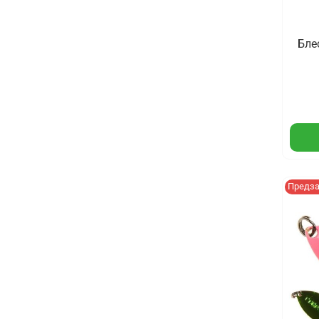
Бле
Предз