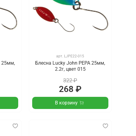
арт.
LJPE22-015
 25мм,
Блесна Lucky John PEPA 25мм,
2.2г, цвет 015
322 ₽
268 ₽
В корзину