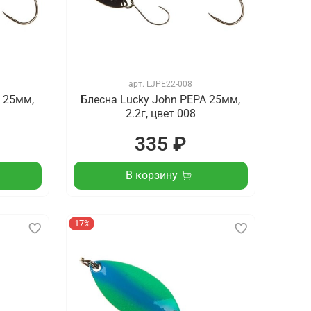
арт.
LJPE22-008
 25мм,
Блесна Lucky John PEPA 25мм,
2.2г, цвет 008
335 ₽
В корзину
-17%