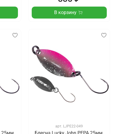
В корзину
арт.
LJPE22-049
 25мм,
Блесна Lucky John PEPA 25мм,