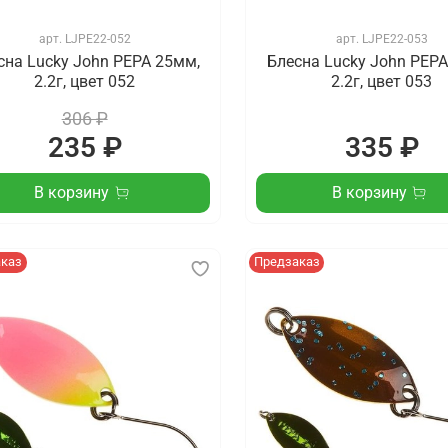
арт.
LJPE22-052
арт.
LJPE22-053
сна Lucky John PEPA 25мм,
Блесна Lucky John PEPA
2.2г, цвет 052
2.2г, цвет 053
306 ₽
235 ₽
335 ₽
В корзину
В корзину
аказ
Предзаказ