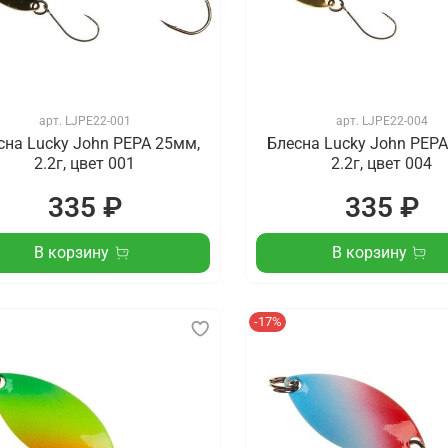
арт.
LJPE22-001
арт.
LJPE22-004
сна Lucky John PEPA 25мм,
Блесна Lucky John PEPA
2.2г, цвет 001
2.2г, цвет 004
335 ₽
335 ₽
В корзину
В корзину
-17%