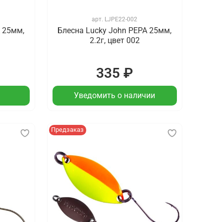
арт.
LJPE22-002
 25мм,
Блесна Lucky John PEPA 25мм,
2.2г, цвет 002
335 ₽
Уведомить о наличии
Предзаказ