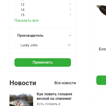
12
1
14
1
15
1
Показать все
Производитель
Lucky John
21
Бле
Применить
Новости
Все новости
Как ловить голавля
весной на спиннинг
Хоть голавль и