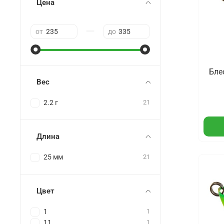
Цена
—
от
до
Бле
Вес
2.2 г
21
Длина
25 мм
21
Цвет
1
1
11
1