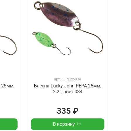
арт.
LJPE22-034
 25мм,
Блесна Lucky John PEPA 25мм,
2.2г, цвет 034
335 ₽
В корзину