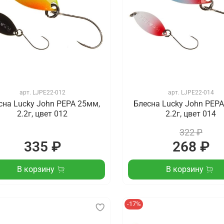
арт.
LJPE22-012
арт.
LJPE22-014
сна Lucky John PEPA 25мм,
Блесна Lucky John PEPA
2.2г, цвет 012
2.2г, цвет 014
322 ₽
335 ₽
268 ₽
В корзину
В корзину
-17%