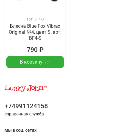
арт.
BF4-S
Блесна Blue Fox Vibrax
Original №4, цвет S, арт.
BF4-S
790 ₽
В корзину
+74991124158
справочная служба
Мы в соц. сетях