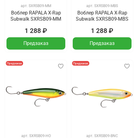
арт.
SXRSB09-MM
арт.
SXRSB09-MBS
Воблер RAPALA X-Rap
Воблер RAPALA X-Rap
Subwalk SXRSB09-MM
Subwalk SXRSB09-MBS
1 288 ₽
1 288 ₽
Предзаказ
Предзаказ
Предзаказ
Предзаказ
арт.
SXRSB09-HO
арт.
SXRSB09-BNC