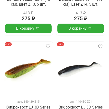
см), цвет Z13, 5 шт.
см), цвет Z14, 5 шт.
413 ₽
413 ₽
275 ₽
275 ₽
В корзину
В корзину
-33%
-33%
арт.
140429-Z15
арт.
140430-Z01
Виброхвост LJ 3D Series
Виброхвост LJ 3D Series