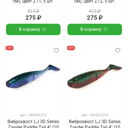
см), цвет Z11, 5 шт.
см), цвет Z12, 5 шт.
413 ₽
413 ₽
275 ₽
275 ₽
В корзину
В корзину
-33%
-33%
арт.
140429-Z13
арт.
140429-Z14
Виброхвост LJ 3D Series
Виброхвост LJ 3D Series
Zander Paddle Tail 4" (10
Zander Paddle Tail 4" (10