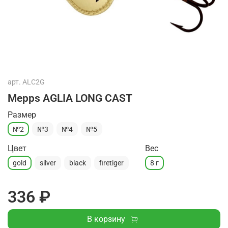
арт.
ALC2G
Mepps AGLIA LONG CAST
Размер
№2
№3
№4
№5
Цвет
Вес
gold
silver
black
firetiger
8 г
336 ₽
В корзину