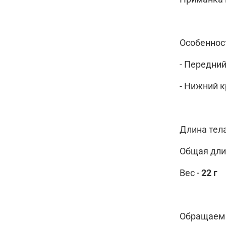
Особеннос
- Передни
- Нижний 
Длина тела
Общая длин
Вес -
22 г
Обращаем 