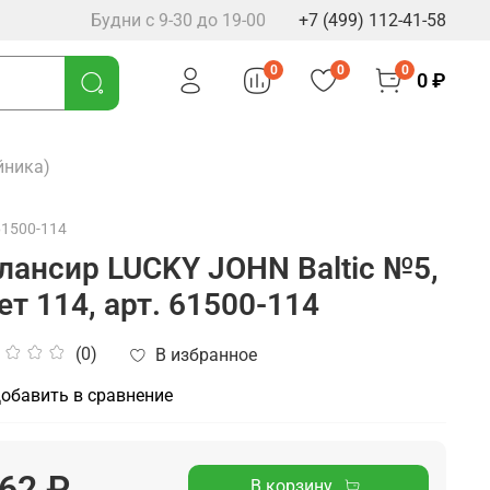
Будни с 9-30 до 19-00
+7 (499) 112-41-58
0
0
0
0 ₽
йника)
61500-114
лансир LUCKY JOHN Baltic №5,
ет 114, арт. 61500-114
(0)
В избранное
обавить в сравнение
62 ₽
В корзину