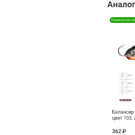
Анало
Техническая у
Балансир 
цвет 103, 
362 ₽