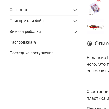
Оснастка
Прикормка и бойлы
Зимняя рыбалка
Распродажа %
Опис
Последние поступления
Балансир L
него.
Это 
сплюснутый
Хвостовое
пластика 
Приманка 