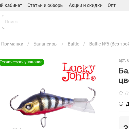
й кабинет
Статьи и обзоры
Акции и скидки
Опт
Приманки
Балансиры
Baltic
Baltic №5 (без тро
арт.
Техническая упаковка
Ба
цв
Д
3