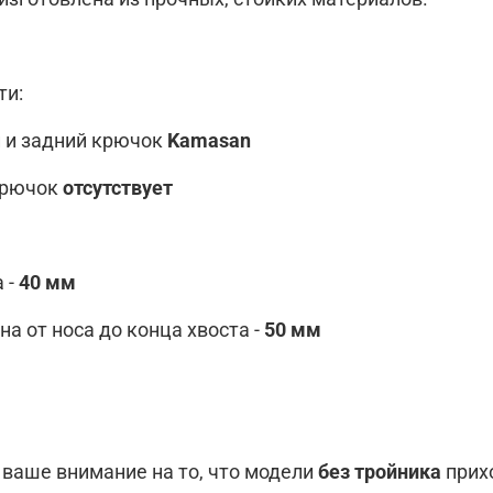
ти:
й и задний крючок
Kamasan
крючок
отсутствует
 -
40 мм
а от носа до конца хвоста -
50 мм
ваше внимание на то, что модели
без тройника
прихо