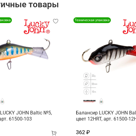
гичные товары
паковка
Техническая упаковка
LUCKY JOHN Baltic №5,
Балансир LUCKY JOHN Balt
арт. 61500-103
цвет 12HRT, арт. 61500-12
362 ₽