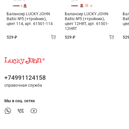
Балансир LUCKY JOHN
Балансир LUCKY JOHN
Ба
Baltic №5 (+тройник),
Baltic №5 (+тройник),
Bal
цвет 114, арт. 61501-114
цвет 12HRT, арт. 61501-
цве
12HRT
529 ₽
529 ₽
52
+74991124158
справочная служба
Мы в соц. сетях