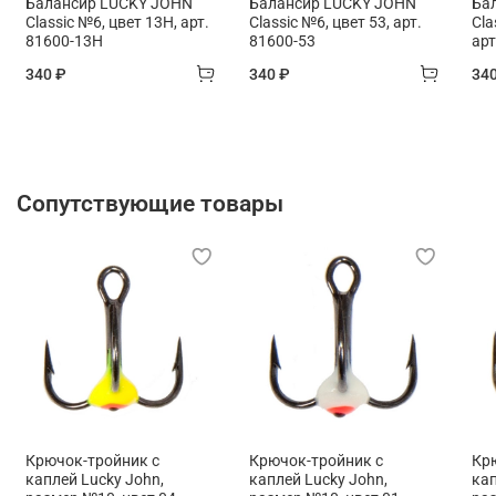
Балансир LUCKY JOHN
Балансир LUCKY JOHN
Ба
Classic №6, цвет 13H, арт.
Classic №6, цвет 53, арт.
Cla
81600-13H
81600-53
арт
340 ₽
340 ₽
34
Сопутствующие товары
Крючок-тройник с
Крючок-тройник с
Кр
каплей Lucky John,
каплей Lucky John,
кап