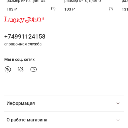
размер №10, цвет 04
размер №10, цвет 01
раз
103 ₽
103 ₽
13
+74991124158
справочная служба
Мы в соц. сетях
Информация
О работе магазина