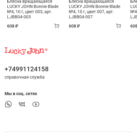
Блесна вращающаяся
Блесна вращающаяся
Бл
LUCKY JOHN Bonnie Blade
LUCKY JOHN Bonnie Blade
LUC
№4, 10 г, цвет 003, арт.
№4, 10 г, цвет 007, арт.
№4,
LJBB04-003
LJBB04-007
LJ
608 ₽
608 ₽
60
+74991124158
справочная служба
Мы в соц. сетях