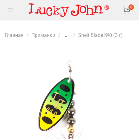
0
Главная
Приманки
...
Shelt Blade №0 (3 г)