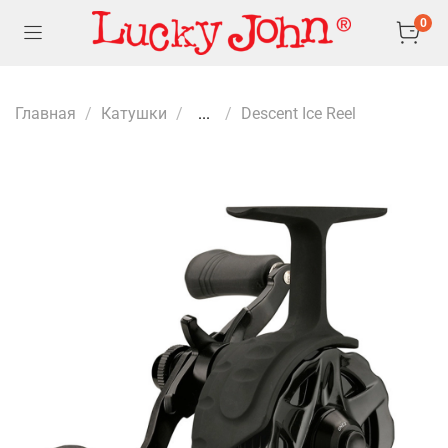
0
Главная
Катушки
...
Descent Ice Reel