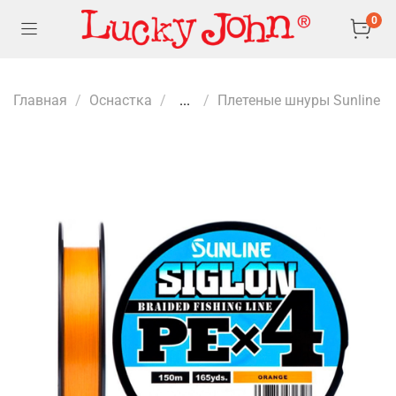
0
Главная
Оснастка
...
Плетеные шнуры Sunline