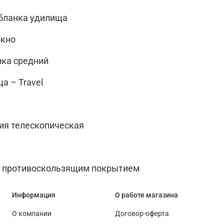
бланка удилища
окно
нка средний
а – Travel
ия телескопическая
с противоскользящим покрытием
Информация
О работе магазина
О компании
Договор-оферта