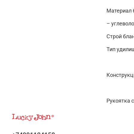
Материал 
– углевол
Строй бла
Тип удилищ
Конструкц
Рукоятка 