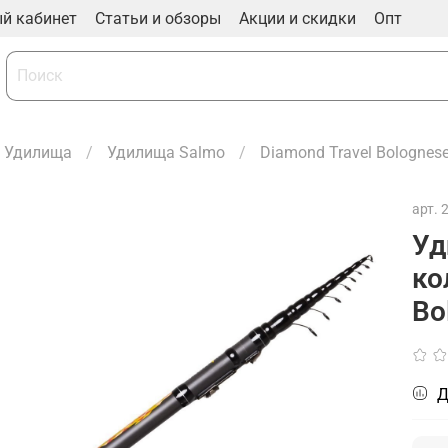
й кабинет
Статьи и обзоры
Акции и скидки
Опт
Удилища
Удилища Salmo
Diamond Travel Bolognes
арт.
Уд
ко
Bo
Д