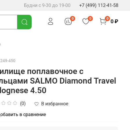
Будни с 9-30 до 19-00
+7 (499) 112-41-58
0
0
0
0 ₽
e
2249-450
илище поплавочное с
льцами SALMO Diamond Travel
lognese 4.50
(0)
В избранное
обавить в сравнение