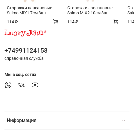
Сторожки лавсановые
Сторожки лавсановые
Ст
Salmo MIX1 7см 3шт
Salmo MIX2 10см 3шт
Sa
114 ₽
114 ₽
11
+74991124158
справочная служба
Мы в соц. сетях
Информация