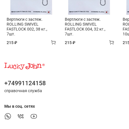
Вертлюги c застеж.
Вертлюги c застеж.
Вер
ROLLING SWIVEL
ROLLING SWIVEL
RO
FASTLOCK 002, 38 кг.,
FASTLOCK 004, 32 кг.,
FAS
7шт.
7шт.
10
215 ₽
215 ₽
21
+74991124158
справочная служба
Мы в соц. сетях