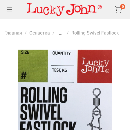
0
Главная
Оснастка
...
Rolling Swivel Fastlock