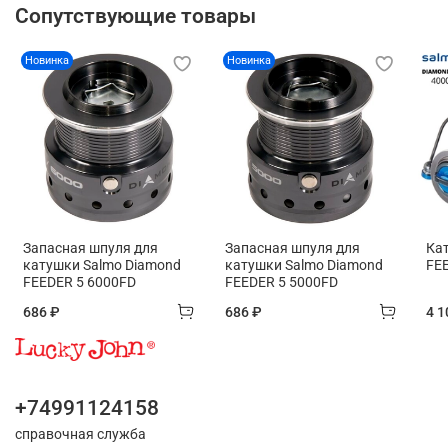
Сопутствующие товары
Новинка
Новинка
Запасная шпуля для
Запасная шпуля для
Ка
катушки Salmo Diamond
катушки Salmo Diamond
FE
FEEDER 5 6000FD
FEEDER 5 5000FD
686 ₽
686 ₽
4 1
+74991124158
справочная служба