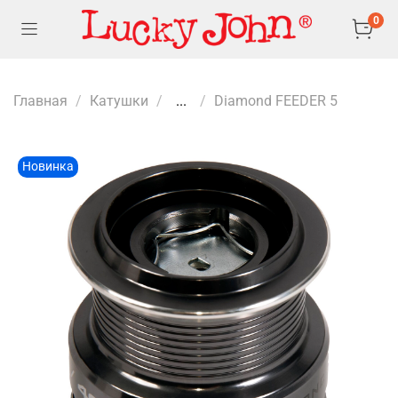
0
Главная
Катушки
...
Diamond FEEDER 5
Новинка