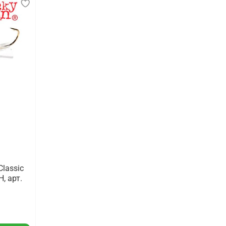
lassic
, арт.