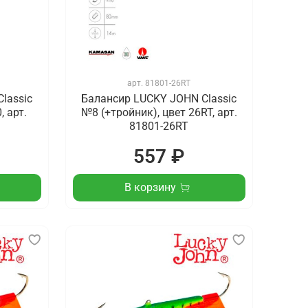
арт.
81801-26RT
lassic
Балансир LUCKY JOHN Classic
, арт.
№8 (+тройник), цвет 26RT, арт.
81801-26RT
557 ₽
В корзину