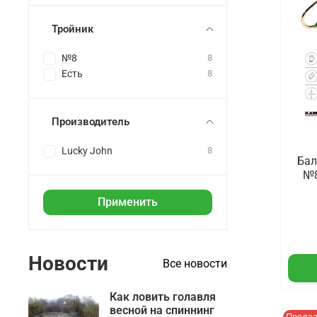
Тройник
№8
8
Есть
8
Производитель
Lucky John
8
Бал
№8
Применить
Новости
Все новости
Как ловить голавля
весной на спиннинг
Предз