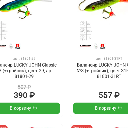
арт.
81801-29
арт.
81801-31RT
ансир LUCKY JOHN Classic
Балансир LUCKY JOHN C
 (+тройник), цвет 29, арт.
№8 (+тройник), цвет 31R
81801-29
81801-31RT
507 ₽
390 ₽
557 ₽
В корзину
В корзину
аказ
Предзаказ