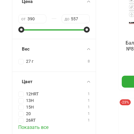
Цена
—
от
до
Бал
№8 
Вес
27 г
8
Цвет
12HRT
1
13H
1
-23%
15H
1
20
1
26RT
1
Показать все