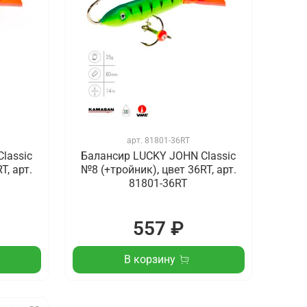
арт.
81801-36RT
lassic
Балансир LUCKY JOHN Classic
T, арт.
№8 (+тройник), цвет 36RT, арт.
81801-36RT
557 ₽
В корзину