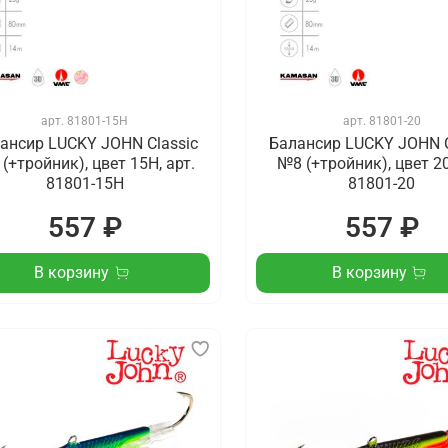
арт.
81801-15H
арт.
81801-20
ансир LUCKY JOHN Classic
Балансир LUCKY JOHN C
(+тройник), цвет 15H, арт.
№8 (+тройник), цвет 20
81801-15H
81801-20
557 ₽
557 ₽
В корзину
В корзину