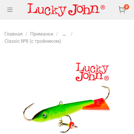
0
Главная
Приманки
...
Classic №8 (с тройником)