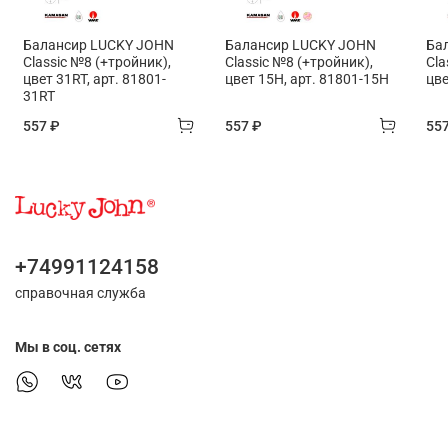
Балансир LUCKY JOHN
Балансир LUCKY JOHN
Ба
Classic №8 (+тройник),
Classic №8 (+тройник),
Cla
цвет 31RT, арт. 81801-
цвет 15H, арт. 81801-15H
цве
31RT
557 ₽
557 ₽
55
+74991124158
справочная служба
Мы в соц. сетях