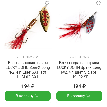
арт.
LJSL02-GX1
арт.
LJSL02-SR
Блесна вращающаяся
Блесна вращающаяся
LUCKY JOHN Spin-X Long
LUCKY JOHN Spin-X Long
№2, 4 г, цвет GX1, арт.
№2, 4 г, цвет SR, арт.
LJSL02-GX1
LJSL02-SR
194 ₽
194 ₽
В корзину
В корзину