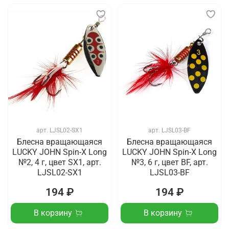
арт.
LJSL02-SX1
арт.
LJSL03-BF
Блесна вращающаяся
Блесна вращающаяся
LUCKY JOHN Spin-X Long
LUCKY JOHN Spin-X Long
№2, 4 г, цвет SX1, арт.
№3, 6 г, цвет BF, арт.
LJSL02-SX1
LJSL03-BF
194 ₽
194 ₽
В корзину
В корзину