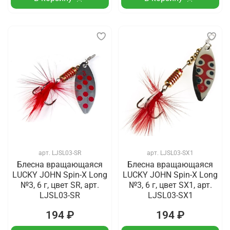
арт.
LJSL03-SR
арт.
LJSL03-SX1
Блесна вращающаяся
Блесна вращающаяся
LUCKY JOHN Spin-X Long
LUCKY JOHN Spin-X Long
№3, 6 г, цвет SR, арт.
№3, 6 г, цвет SX1, арт.
LJSL03-SR
LJSL03-SX1
194 ₽
194 ₽