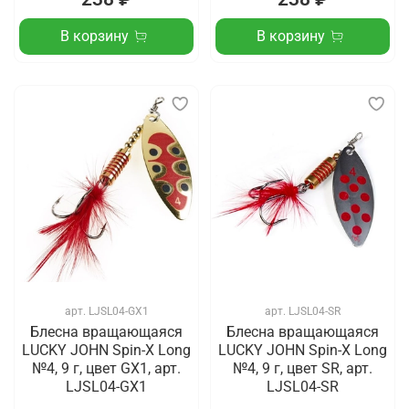
В корзину
В корзину
арт.
LJSL04-GX1
арт.
LJSL04-SR
Блесна вращающаяся
Блесна вращающаяся
LUCKY JOHN Spin-X Long
LUCKY JOHN Spin-X Long
№4, 9 г, цвет GX1, арт.
№4, 9 г, цвет SR, арт.
LJSL04-GX1
LJSL04-SR