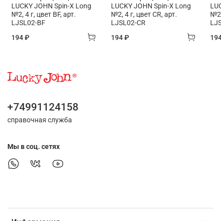
LUCKY JOHN Spin-X Long
LUCKY JOHN Spin-X Long
LU
№2, 4 г, цвет BF, арт.
№2, 4 г, цвет CR, арт.
№2,
LJSL02-BF
LJSL02-CR
LJ
194 ₽
194 ₽
19
+74991124158
справочная служба
Мы в соц. сетях