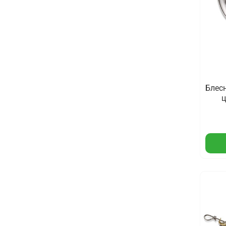
Блесн
ц