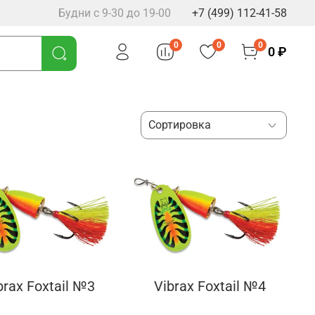
Будни с 9-30 до 19-00
+7 (499) 112-41-58
0
0
0
0 ₽
brax Foxtail №3
Vibrax Foxtail №4