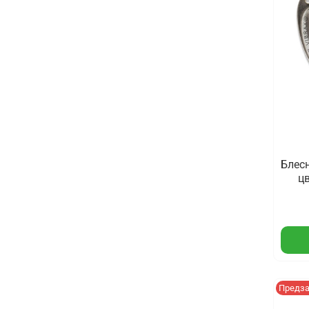
Блесн
цв
Предз