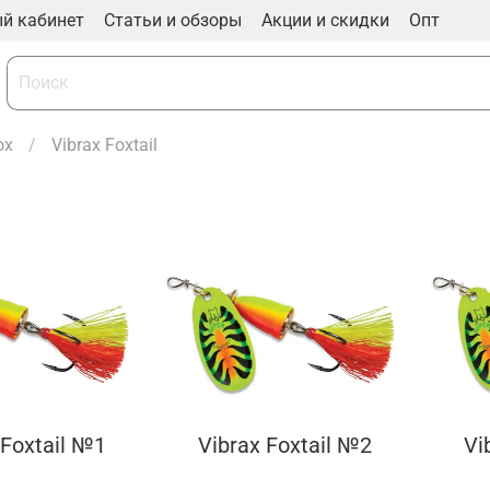
й кабинет
Статьи и обзоры
Акции и скидки
Опт
ox
Vibrax Foxtail
 Foxtail №1
Vibrax Foxtail №2
Vi