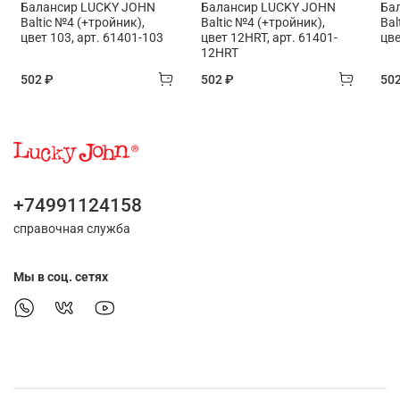
Балансир LUCKY JOHN
Балансир LUCKY JOHN
Ба
Baltic №4 (+тройник),
Baltic №4 (+тройник),
Bal
цвет 103, арт. 61401-103
цвет 12HRT, арт. 61401-
цве
12HRT
502 ₽
502 ₽
50
+74991124158
справочная служба
Мы в соц. сетях