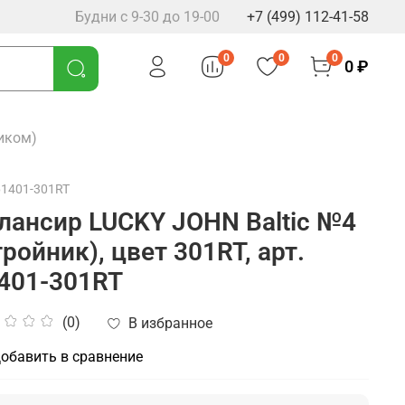
Будни с 9-30 до 19-00
+7 (499) 112-41-58
0
0
0
0 ₽
ником)
61401-301RT
лансир LUCKY JOHN Baltic №4
тройник), цвет 301RT, арт.
401-301RT
(0)
В избранное
обавить в сравнение