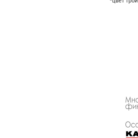
*цвет тро