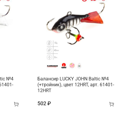
tic №4
Балансир LUCKY JOHN Baltic №4
 61401-
(+тройник), цвет 12HRT, арт. 61401-
12HRT
502 ₽