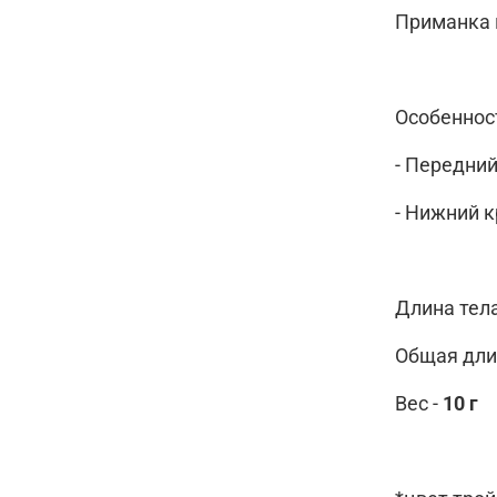
Приманка 
Особеннос
- Передни
- Нижний 
Длина тела
Общая длин
Вес -
10 г