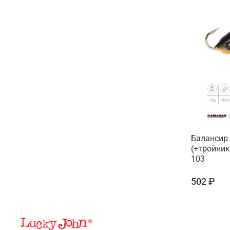
Балансир 
(+тройник)
103
502 ₽