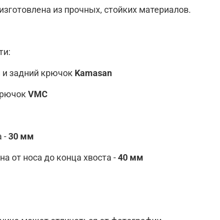
изготовлена из прочных, стойких материалов.
ти:
й и задний крючок
Kamasan
крючок
VMC
 -
30 мм
а от носа до конца хвоста -
40 мм