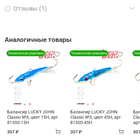
Отзывы (1)
Аналогичные товары
Техническая упаковка
Техническая упаковка
Тех
Балансир LUCKY JOHN
Балансир LUCKY JOHN
Ба
Classic №3, цвет 15H, арт.
Classic №3, цвет 45H, арт.
Cla
81300-15H
81300-45H
арт
307 ₽
307 ₽
30