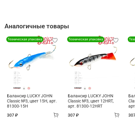
Аналогичные товары
Техническая упаковка
Техническая упаковка
Тех
Балансир LUCKY JOHN
Балансир LUCKY JOHN
Ба
Classic №3, цвет 15H, арт.
Classic №3, цвет 12HRT,
Cla
81300-15H
арт. 81300-12HRT
арт
307 ₽
307 ₽
30