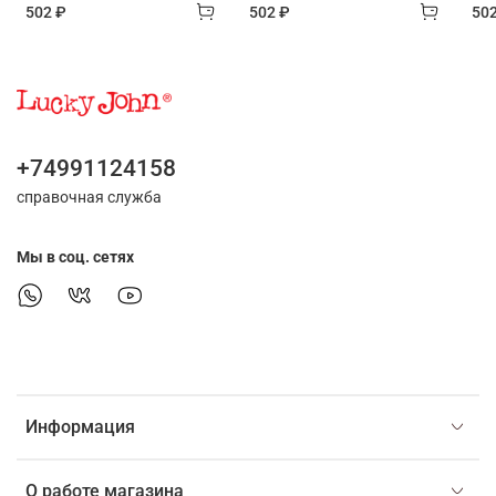
502 ₽
502 ₽
50
+74991124158
справочная служба
Мы в соц. сетях
Информация
О работе магазина