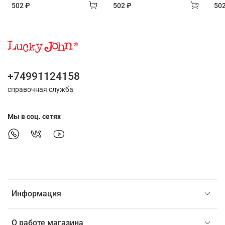
502 ₽
502 ₽
50
+74991124158
справочная служба
Мы в соц. сетях
Информация
О работе магазина